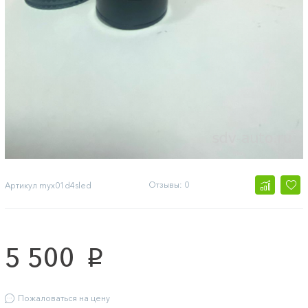
Отзывы: 0
Артикул
myx01d4sled
5 500
p
Пожаловаться на цену